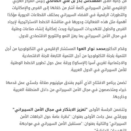
من جانبه ألقى
المهندس بدر بن علي الصالحي
رئيس المركز العربي
الإقليمي للأمن السيبراني كلمة أشار من خلالها إلى الفرص والإمكانيات
والتطورات الرقمية في الفضاء السيبراني بمختلف القطاعات الحيوية مؤكدًا
أهمية مثل هذه الفعاليات ودورها في مناقشة الخطط الاستراتيجية لإيجاد
الفرص والحلول للتهديدات السيبرانية وبحث إمكانية إنشاء صناعات وطنية
في مجال الأمن السيبراني بما يعزز النمو والتنويع الاقتصادي للدول
.
وقدّم الدكتور
محمد نوار العوا
المستشار الإقليمي في التكنولوجيا من أجل
التنمية بلجنة التكنولوجيا من أجل التنمية التابعة للجنة الاقتصادية
والاجتماعية لغربي آسيا (الإسكوا) ورقة عمل حول تطوير الخطط الوطنية
للأمن السيبراني في الدول العربية
.
تضمن برنامج الافتتاح الذي أقيم بفندق ميلينيوم صلالة جلستَي عمل قدمها
خبراء ومتخصصون في مجال الأمن السيبراني من داخل المنطقة العربية
وخارجها
.
وتتضمن الجلسة الأولى
”تعزيز الابتكار في مجال الأمن السيبراني”
و
ورقتَي عمل جاءت الأولى بعنوان: ”نظرة عامة حول اتجاهات الأمن
السيبراني” والثانية بعنوان: ”مستقبل الأمن السيبراني في مواجهة
التهديدات الداخلية"