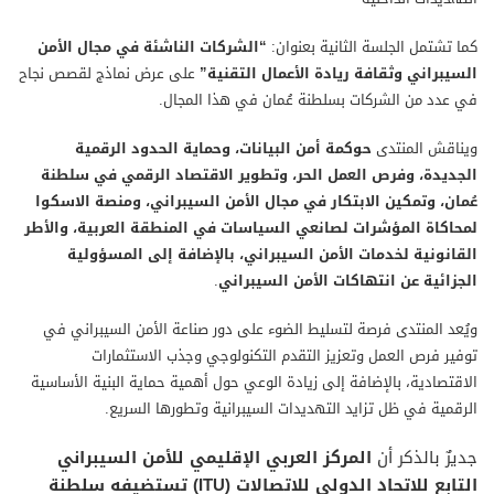
كما تشتمل الجلسة الثانية بعنوان:
“الشركات الناشئة في مجال الأمن
السيبراني وثقافة ريادة الأعمال التقنية”
على عرض نماذج لقصص نجاح
في عدد من الشركات بسلطنة عُمان في هذا المجال
.
ويناقش المنتدى
حوكمة أمن البيانات، وحماية الحدود الرقمية
الجديدة، وفرص العمل الحر، وتطوير الاقتصاد الرقمي في سلطنة
عُمان، وتمكين الابتكار في مجال الأمن السيبراني، ومنصة الاسكوا
لمحاكاة المؤشرات لصانعي السياسات في المنطقة العربية، والأطر
القانونية لخدمات الأمن السيبراني، بالإضافة إلى المسؤولية
الجزائية عن انتهاكات الأمن السيبراني
.
ويُعد المنتدى فرصة لتسليط الضوء على دور صناعة الأمن السيبراني في
توفير فرص العمل وتعزيز التقدم التكنولوجي وجذب الاستثمارات
الاقتصادية، بالإضافة إلى زيادة الوعي حول أهمية حماية البنية الأساسية
الرقمية في ظل تزايد التهديدات السيبرانية وتطورها السريع
.
جديرٌ بالذكر أن
المركز العربي الإقليمي للأمن السيبراني
التابع للاتحاد الدولي للاتصالات
(ITU) تستضيفه سلطنة